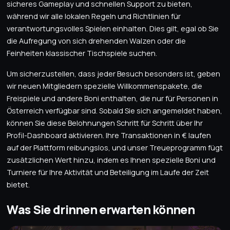
sicheres Gameplay und schnellen Support zu bieten,
während wir alle lokalen Regeln und Richtlinien für
verantwortungsvolles Spielen einhalten. Dies gilt, egal ob Sie
die Aufregung von sich drehenden Walzen oder die
Feinheiten klassischer Tischspiele suchen.
Um sicherzustellen, dass jeder Besuch besonders ist, geben
wir neuen Mitgliedern spezielle Willkommenspakete, die
Freispiele und andere Boni enthalten, die nur für Personen in
Österreich verfügbar sind. Sobald Sie sich angemeldet haben,
können Sie diese Belohnungen Schritt für Schritt über Ihr
Profil-Dashboard aktivieren. Ihre Transaktionen in € laufen
auf der Plattform reibungslos, und unser Treueprogramm fügt
zusätzlichen Wert hinzu, indem es Ihnen spezielle Boni und
Turniere für Ihre Aktivität und Beteiligung im Laufe der Zeit
bietet.
Was Sie drinnen erwarten können