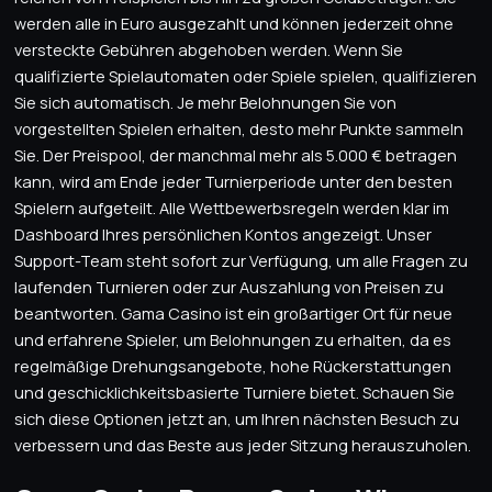
werden alle in Euro ausgezahlt und können jederzeit ohne
versteckte Gebühren abgehoben werden. Wenn Sie
qualifizierte Spielautomaten oder Spiele spielen, qualifizieren
Sie sich automatisch. Je mehr Belohnungen Sie von
vorgestellten Spielen erhalten, desto mehr Punkte sammeln
Sie. Der Preispool, der manchmal mehr als 5.000 € betragen
kann, wird am Ende jeder Turnierperiode unter den besten
Spielern aufgeteilt. Alle Wettbewerbsregeln werden klar im
Dashboard Ihres persönlichen Kontos angezeigt. Unser
Support-Team steht sofort zur Verfügung, um alle Fragen zu
laufenden Turnieren oder zur Auszahlung von Preisen zu
beantworten. Gama Casino ist ein großartiger Ort für neue
und erfahrene Spieler, um Belohnungen zu erhalten, da es
regelmäßige Drehungsangebote, hohe Rückerstattungen
und geschicklichkeitsbasierte Turniere bietet. Schauen Sie
sich diese Optionen jetzt an, um Ihren nächsten Besuch zu
verbessern und das Beste aus jeder Sitzung herauszuholen.