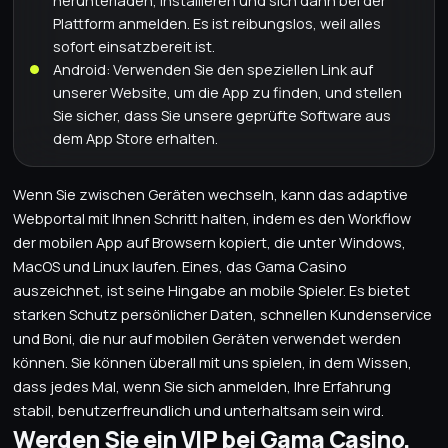
herunterladen, installieren und sich dann bei der
Plattform anmelden. Es ist reibungslos, weil alles
sofort einsatzbereit ist.
Android: Verwenden Sie den speziellen Link auf
unserer Website, um die App zu finden, und stellen
Sie sicher, dass Sie unsere geprüfte Software aus
dem App Store erhalten.
Wenn Sie zwischen Geräten wechseln, kann das adaptive
Webportal mit Ihnen Schritt halten, indem es den Workflow
der mobilen App auf Browsern kopiert, die unter Windows,
MacOS und Linux laufen. Eines, das Gama Casino
auszeichnet, ist seine Hingabe an mobile Spieler. Es bietet
starken Schutz persönlicher Daten, schnellen Kundenservice
und Boni, die nur auf mobilen Geräten verwendet werden
können. Sie können überall mit uns spielen, in dem Wissen,
dass jedes Mal, wenn Sie sich anmelden, Ihre Erfahrung
stabil, benutzerfreundlich und unterhaltsam sein wird.
Werden Sie ein VIP bei Gama Casino,