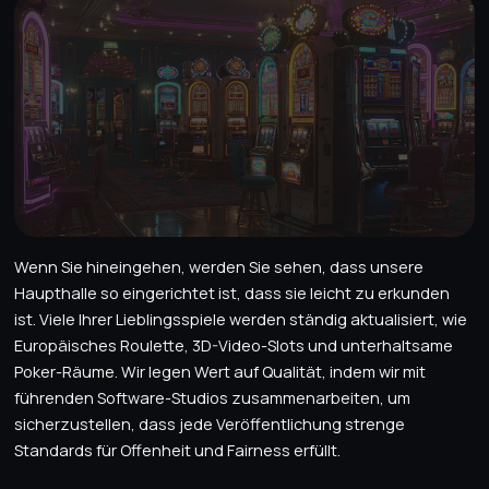
Wenn Sie hineingehen, werden Sie sehen, dass unsere
Haupthalle so eingerichtet ist, dass sie leicht zu erkunden
ist. Viele Ihrer Lieblingsspiele werden ständig aktualisiert, wie
Europäisches Roulette, 3D-Video-Slots und unterhaltsame
Poker-Räume. Wir legen Wert auf Qualität, indem wir mit
führenden Software-Studios zusammenarbeiten, um
sicherzustellen, dass jede Veröffentlichung strenge
Standards für Offenheit und Fairness erfüllt.