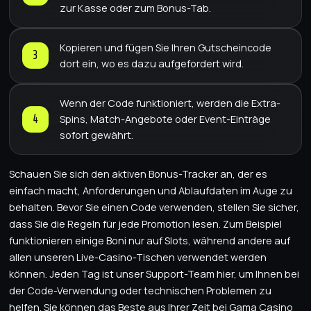
zur Kasse oder zum Bonus-Tab.
Kopieren und fügen Sie Ihren Gutscheincode
dort ein, wo es dazu aufgefordert wird.
Wenn der Code funktioniert, werden die Extra-
Spins, Match-Angebote oder Event-Einträge
sofort gewährt.
Schauen Sie sich den aktiven Bonus-Tracker an, der es
einfach macht, Anforderungen und Ablaufdaten im Auge zu
behalten. Bevor Sie einen Code verwenden, stellen Sie sicher,
dass Sie die Regeln für jede Promotion lesen. Zum Beispiel
funktionieren einige Boni nur auf Slots, während andere auf
allen unseren Live-Casino-Tischen verwendet werden
können. Jeden Tag ist unser Support-Team hier, um Ihnen bei
der Code-Verwendung oder technischen Problemen zu
helfen. Sie können das Beste aus Ihrer Zeit bei Gama Casino