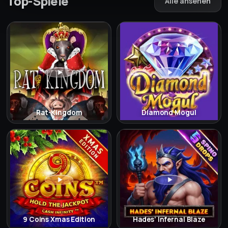
Top-Spiele
Alle ansehen
Rat-Kingdom
Diamond Mogul
9 Coins Xmas Edition
Hades’ Infernal Blaze