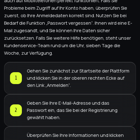
auch auf Mobiltelefonen perfekt funktioniert. Falls Sie
Probleme beim Zugriff auf Ihr Konto haben, überprüfen Sie
zuerst, ob Ihre Anmeldedaten korrekt sind. Nutzen Sie bei
Bedarf die Funktion „Passwort vergessen“. Ihnen wird eine E-
Mail zugesandt, und Sie können Ihre Daten sicher
zurücksetzen. Falls Sie weitere Hilfe benötigen, steht unser
Kundenservice-Team rund um die Uhr, sieben Tage die
Woche, zur Verfügung.
Gehen Sie zunächst zur Startseite der Plattform
und klicken Sie in der oberen rechten Ecke auf
den Link „Anmelden“.
Geben Sie Ihre E-Mail-Adresse und das
Passwort ein, das Sie bei der Registrierung
gewählt haben.
Überprüfen Sie Ihre Informationen und klicken