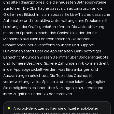
und alten Smartphones, die die neuesten Betriebssysteme
ausführen. Die Oberfläche passt sich automatisch an die
Größe Ihres Bildschirms an, sodass Sie Live-Tische, klassische
Automaten und interaktive Unterhaltung ohne Probleme mit
Leistung oder Grafik genießen können. Die Unterstützung
mehrerer Sprachen macht das Casino einladender für
Menschen aus allen Lebensbereichen. Sie können
Promotionen, neue Veröffentlichungen und Support-
Funktionen sofort über die App erhalten. Dank sofortiger
Benachrichtigungen wissen Sie immer über Sonderangebote
und Turniere Bescheid. Sichere Zahlungen in € können direkt
in der App abgewickelt werden, was Einzahlungen und
Auszahlungen erleichtert. Die Tools des Casinos für
verantwortungsvolles Spielen sind immer leicht zugänglich.
Sie ermöglichen es Ihnen, Ihre Sitzungen einzusehen und
Ihren Zugriff bei Bedarf zu beschränken.
Android-Benutzer sollten die offizielle .apk-Datei