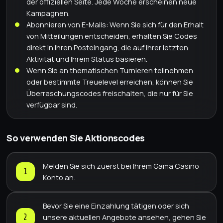
der offiziellen Seite. Jede Woche erscheinen neue
Kampagnen.
Abonnieren von E-Mails: Wenn Sie sich für den Erhalt
von Mitteilungen entscheiden, erhalten Sie Codes
direkt in Ihren Posteingang, die auf Ihrer letzten
Aktivität und Ihrem Status basieren.
Wenn Sie an thematischen Turnieren teilnehmen
oder bestimmte Treuelevel erreichen, können Sie
Überraschungscodes freischalten, die nur für Sie
verfügbar sind.
So verwenden Sie Aktionscodes
Melden Sie sich zuerst bei Ihrem Gama Casino
Konto an.
Bevor Sie eine Einzahlung tätigen oder sich
unsere aktuellen Angebote ansehen, gehen Sie