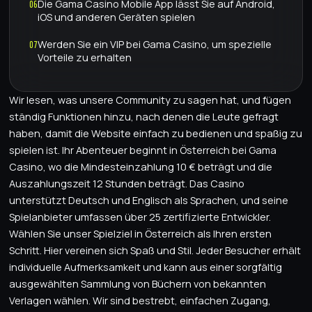
Die Gama Casino Mobile App lässt Sie auf Android,
06
iOS und anderen Geräten spielen
Werden Sie ein VIP bei Gama Casino, um spezielle
07
Vorteile zu erhalten
Sichere und geschützte Transaktionen
08
Wir lesen, was unsere Community zu sagen hat, und fügen
Verantwortungsvolles Spielen bei Gama Casino:
09
ständig Funktionen hinzu, nach denen die Leute gefragt
Limits, Risikokontrolle und die 18+-Richtlinie
haben, damit die Website einfach zu bedienen und spaßig zu
spielen ist. Ihr Abenteuer beginnt in Österreich bei Gama
Zahlungsoptionen, Boni und Spiele bei Gama
10
Casino
Casino, wo die Mindesteinzahlung 10 € beträgt und die
Auszahlungszeit 12 Stunden beträgt. Das Casino
Häufig gestellte Fragen
11
unterstützt Deutsch und Englisch als Sprachen, und seine
Spielanbieter umfassen über 25 zertifizierte Entwickler.
Wählen Sie unser Spielziel in Österreich als Ihren ersten
Schritt. Hier vereinen sich Spaß und Stil. Jeder Besucher erhält
individuelle Aufmerksamkeit und kann aus einer sorgfältig
ausgewählten Sammlung von Büchern von bekannten
Verlagen wählen. Wir sind bestrebt, einfachen Zugang,