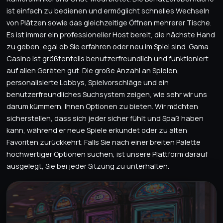
ist einfach zu bedienen und ermöglicht schnelles Wechseln
von Plätzen sowie das gleichzeitige Öffnen mehrerer Tische.
Es ist immer ein professioneller Host bereit, die nächste Hand
zu geben, egal ob Sie erfahren oder neu im Spiel sind. Gama
Casino ist größtenteils benutzerfreundlich und funktioniert
auf allen Geräten gut. Die große Anzahl an Spielen,
personalisierte Lobbys, Spielvorschläge und ein
benutzerfreundliches Suchsystem zeigen, wie sehr wir uns
darum kümmern, Ihnen Optionen zu bieten. Wir möchten
sicherstellen, dass sich jeder sicher fühlt und Spaß haben
kann, während er neue Spiele erkundet oder zu alten
Favoriten zurückkehrt. Falls Sie nach einer breiten Palette
hochwertiger Optionen suchen, ist unsere Plattform darauf
ausgelegt, Sie bei jeder Sitzung zu unterhalten.