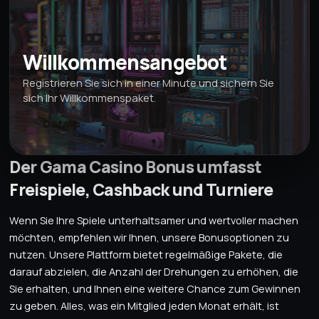
Willkommensangebot
Registrieren Sie sich in einer Minute und sichern Sie
sich Ihr Willkommenspaket.
Details
Der Gama Casino Bonus umfasst
Freispiele, Cashback und Turniere
Wenn Sie Ihre Spiele unterhaltsamer und wertvoller machen
möchten, empfehlen wir Ihnen, unsere Bonusoptionen zu
nutzen. Unsere Plattform bietet regelmäßige Pakete, die
darauf abzielen, die Anzahl der Drehungen zu erhöhen, die
Sie erhalten, und Ihnen eine weitere Chance zum Gewinnen
zu geben. Alles, was ein Mitglied jeden Monat erhält, ist