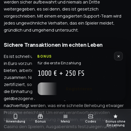
werden sicher aufbewahrt und niemals an Dritte
weitergegeben, es sei denn, dies ist gesetzlich
vorgeschrieben. Mit einem engagierten Support-Team wird
jedes ungewöhnliche Verhalten, das ein Spieler meldet,
gründlich und umgehend untersucht.
Sichere Transaktionen im echten Leben
Es ist schnell und einfach, Einzahlungen und Auszahlungen
BONUS
für die erste Einzahlung
in Euro vorzunehmen. Um Ihnen noch mehr Sicherheit zu
bieten, arbeiten wir nur mit regulierten Finanzinstituten
1000 € + 250 FS
zusammen. Nicht nur jede Zahlungsmethode ist PCI-DSS-
zertifiziert, sondern wird auch kontinuierlich überprüft, um
Registrieren
die Einhaltung der Vorschriften sicherzustellen. Jede
geldbezogene Aktion wird aufgezeichnet und kann
nachverfolgt werden, was eine schnelle Behebung etwaiger
Probleme erleichtert. Um einen verantwortungsvollen
Umgang mit Unterhaltung zu fördern, ermöglicht unser
Anwendung
Bonus
Menü
Codes
Bonus ohne
Einzahlung
Casino den Spielern, Ausgabenlimits festzulegen und ihr