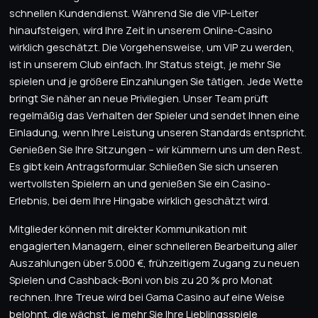
schnellen Kundendienst. Während Sie die VIP-Leiter
hinaufsteigen, wird Ihre Zeit in unserem Online-Casino
wirklich geschätzt. Die Vorgehensweise, um VIP zu werden,
ist in unserem Club einfach. Ihr Status steigt, je mehr Sie
spielen und je größere Einzahlungen Sie tätigen. Jede Wette
bringt Sie näher an neue Privilegien. Unser Team prüft
regelmäßig das Verhalten der Spieler und sendet Ihnen eine
Einladung, wenn Ihre Leistung unseren Standards entspricht.
Genießen Sie Ihre Sitzungen – wir kümmern uns um den Rest.
Es gibt kein Antragsformular. Schließen Sie sich unseren
wertvollsten Spielern an und genießen Sie ein Casino-
Erlebnis, bei dem Ihre Hingabe wirklich geschätzt wird.
Mitglieder können mit direkter Kommunikation mit
engagierten Managern, einer schnelleren Bearbeitung aller
Auszahlungen über 5.000 €, frühzeitigem Zugang zu neuen
Spielen und Cashback-Boni von bis zu 20 % pro Monat
rechnen. Ihre Treue wird bei Gama Casino auf eine Weise
belohnt, die wächst, je mehr Sie Ihre Lieblingsspiele