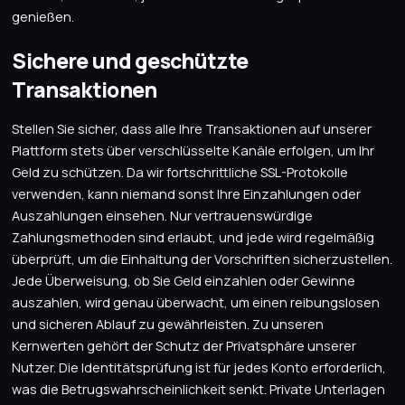
genießen.
Sichere und geschützte
Transaktionen
Stellen Sie sicher, dass alle Ihre Transaktionen auf unserer
Plattform stets über verschlüsselte Kanäle erfolgen, um Ihr
Geld zu schützen. Da wir fortschrittliche SSL-Protokolle
verwenden, kann niemand sonst Ihre Einzahlungen oder
Auszahlungen einsehen. Nur vertrauenswürdige
Zahlungsmethoden sind erlaubt, und jede wird regelmäßig
überprüft, um die Einhaltung der Vorschriften sicherzustellen.
Jede Überweisung, ob Sie Geld einzahlen oder Gewinne
auszahlen, wird genau überwacht, um einen reibungslosen
und sicheren Ablauf zu gewährleisten. Zu unseren
Kernwerten gehört der Schutz der Privatsphäre unserer
Nutzer. Die Identitätsprüfung ist für jedes Konto erforderlich,
was die Betrugswahrscheinlichkeit senkt. Private Unterlagen