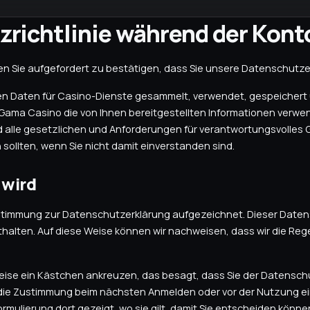
richtlinie während der Kont
den Sie aufgefordert zu bestätigen, dass Sie unsere Datenschutz
hen Daten für Casino-Dienste gesammelt, verwendet, gespeichert 
ma Casino die von Ihnen bereitgestellten Informationen verwende
alle gesetzlichen und Anforderungen für verantwortungsvolles Glüc
sollten, wenn Sie nicht damit einverstanden sind.
 wird
Zustimmung zur Datenschutzerklärung aufgezeichnet. Dieser Date
thalten. Auf diese Weise können wir nachweisen, dass wir die Reg
weise ein Kästchen ankreuzen, das besagt, dass Sie der Datensch
n, die Zustimmung beim nächsten Anmelden oder vor der Nutzung ein
ormulierung dort gezeigt, wo sie gilt, damit Sie entscheiden kön