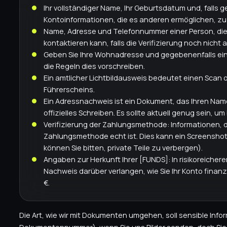
Ihr vollständiger Name, Ihr Geburtsdatum und, falls 
Kontoinformationen, die es anderen ermöglichen, zu 
Name, Adresse und Telefonnummer einer Person, die 
kontaktieren kann, falls die Verifizierung noch nicht
Geben Sie Ihre Wohnadresse und gegebenenfalls ein
die Regeln dies vorschreiben.
Ein amtlicher Lichtbildausweis bedeutet einen Scan 
Führerscheins.
Ein Adressnachweis ist ein Dokument, das Ihren Nam
offizielles Schreiben. Es sollte aktuell genug sein, u
Verifizierung der Zahlungsmethode: Informationen, d
Zahlungsmethode echt ist. Dies kann ein Screenshot o
können Sie bitten, private Teile zu verbergen).
Angaben zur Herkunft Ihrer [FUNDS]: In risikoreiche
Nachweis darüber verlangen, wie Sie Ihr Konto finan
€.
Die Art, wie wir mit Dokumenten umgehen, soll sensible Infor