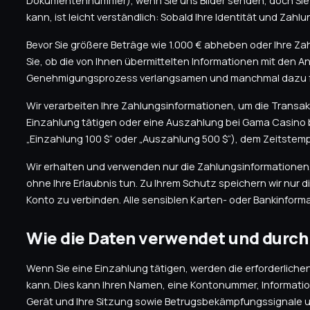
Dokumentennummer), wenn Sie uns Bilder senden, doch Sie 
kann, ist leicht verständlich: Sobald Ihre Identität und Z
Bevor Sie größere Beträge wie 1.000 € abheben oder Ihre Zah
Sie, ob die von Ihnen übermittelten Informationen mit den 
Genehmigungsprozess verlangsamen und manchmal dazu füh
Wir verarbeiten Ihre Zahlungsinformationen, um die Transa
Einzahlung tätigen oder eine Auszahlung bei Gama Casino
„Einzahlung 100 $“ oder „Auszahlung 500 $“), dem Zeitstemp
Wir erhalten und verwenden nur die Zahlungsinformationen,
ohne Ihre Erlaubnis tun. Zu Ihrem Schutz speichern wir nur d
Konto zu verbinden. Alle sensiblen Karten- oder Bankinfor
Wie die Daten verwendet und durc
Wenn Sie eine Einzahlung tätigen, werden die erforderlich
kann. Dies kann Ihren Namen, eine Kontonummer, Informatio
Gerät und Ihre Sitzung sowie Betrugsbekämpfungssignale umf