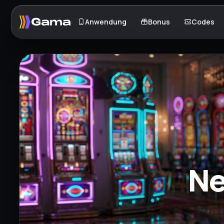
Anwendung
Bonus
Codes
Ne