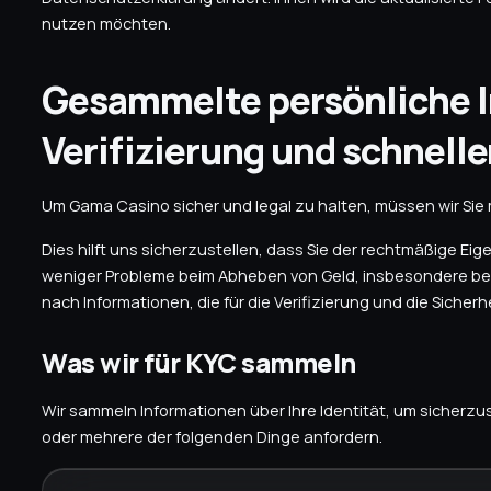
nutzen möchten.
Gesammelte persönliche 
Verifizierung und schnell
Um Gama Casino sicher und legal zu halten, müssen wir Sie
Dies hilft uns sicherzustellen, dass Sie der rechtmäßige Ei
weniger Probleme beim Abheben von Geld, insbesondere bei
nach Informationen, die für die Verifizierung und die Sicherhe
Was wir für KYC sammeln
Wir sammeln Informationen über Ihre Identität, um sicherzust
oder mehrere der folgenden Dinge anfordern.