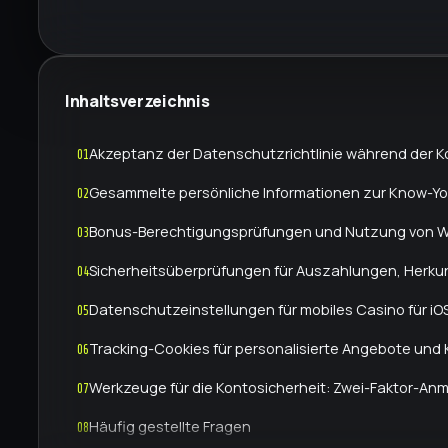
Inhaltsverzeichnis
Akzeptanz der Datenschutzrichtlinie während der K
01
Gesammelte persönliche Informationen zur Know-Yo
02
Bonus-Berechtigungsprüfungen und Nutzung von 
03
Sicherheitsüberprüfungen für Auszahlungen, Herkun
04
Datenschutzeinstellungen für mobiles Casino für iO
05
Tracking-Cookies für personalisierte Angebote un
06
Werkzeuge für die Kontosicherheit: Zwei-Faktor-A
07
Häufig gestellte Fragen
08