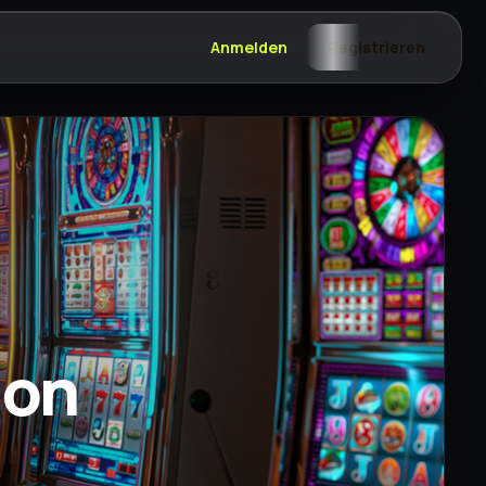
Anmelden
Registrieren
ion