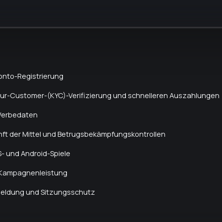
onto-Registrierung
ur-Customer-(KYC)-Verifizierung und schnelleren Auszahlungen
Werbedaten
ft der Mittel und Betrugsbekämpfungskontrollen
S- und Android-Spiele
d Kampagnenleistung
nmeldung und Sitzungsschutz